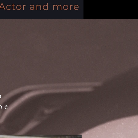
o
o e