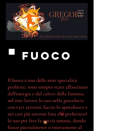
Fuoco
Il fuoco è una delle miei specialità
preferite, sono sempre stato affascinato
dall'energia e dal calore della fiamma,
nel mio lavoro lo uso nella giocoleria
con vari attrezzi, faccio lo sputafuoco e
nei casi più estremi (ma che preferisco)
lo uso per fare la torcia umana, dando
fuoco parzialmente o interamente al