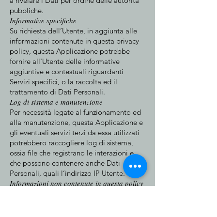
a rivelare i Dati per ordine delle autorità
pubbliche.
Informative specifiche
Su richiesta dell’Utente, in aggiunta alle
informazioni contenute in questa privacy
policy, questa Applicazione potrebbe
fornire all'Utente delle informative
aggiuntive e contestuali riguardanti
Servizi specifici, o la raccolta ed il
trattamento di Dati Personali.
Log di sistema e manutenzione
Per necessità legate al funzionamento ed
alla manutenzione, questa Applicazione e
gli eventuali servizi terzi da essa utilizzati
potrebbero raccogliere log di sistema,
ossia file che registrano le interazioni e
che possono contenere anche Dati
Personali, quali l’indirizzo IP Utente.
Informazioni non contenute in questa policy
Ulteriori informazioni in relazione al
trattamento dei Dati Personali potranno
essere richieste in qualsiasi momento al