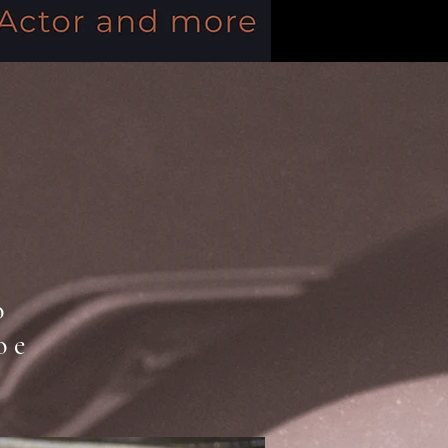
o
o e